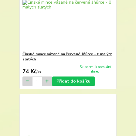
Čínské mince vázané na červené šňůrce - 8 malých
zlatých
Skladem, k odeslání
74 Kč
ihned
/
ks
Přidat do košíku