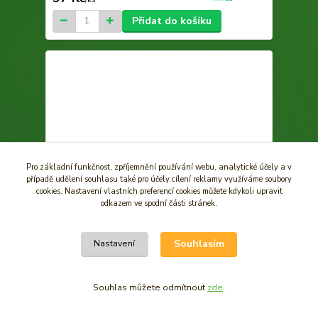
Přidat do košíku
Pro základní funkčnost, zpříjemnění používání webu, analytické účely a v
případě udělení souhlasu také pro účely cílení reklamy využíváme soubory
cookies. Nastavení vlastních preferencí cookies můžete kdykoli upravit
odkazem ve spodní části stránek.
Souhlasím
Nastavení
Čínské mince vázané na červené šňůrce - 8 malých
Souhlas můžete odmítnout
zde
.
bronzových
Skladem, k odeslání
64 Kč
ihned
/
ks