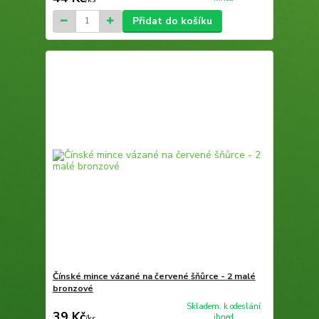
Přidat do košíku
Čínské mince vázané na červené šňůrce - 2 malé
bronzové
Skladem, k odeslání
39 Kč
ihned
/
ks