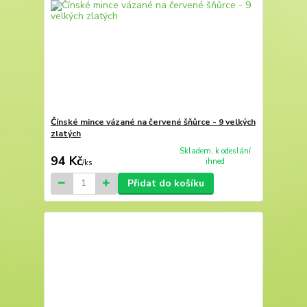
Čínské mince vázané na červené šňůrce - 9 velkých
zlatých
Skladem, k odeslání
94 Kč
ihned
/
ks
Přidat do košíku