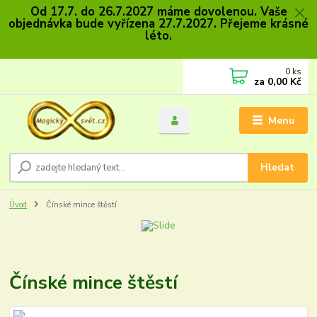
Od 17.7. do 26.7.2027 máme dovolenou. Vaše
objednávka bude vyřízena 27.7.2027. Přejeme krásné
léto.
0
ks
za
0,00 Kč
Menu
Hledat
Úvod
Čínské mince štěstí
Čínské mince štěstí