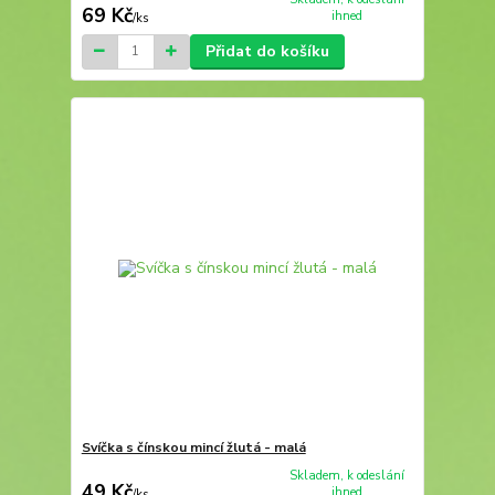
69 Kč
ihned
/
ks
Přidat do košíku
Svíčka s čínskou mincí žlutá - malá
Skladem, k odeslání
49 Kč
ihned
/
ks