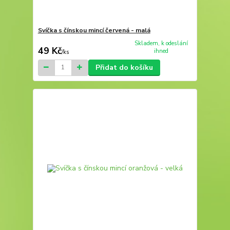
Svíčka s čínskou mincí červená - malá
Skladem, k odeslání
49 Kč
ihned
/
ks
Přidat do košíku