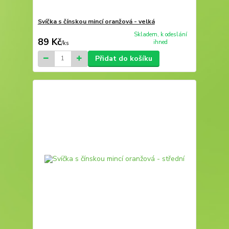
Svíčka s čínskou mincí oranžová - velká
Skladem, k odeslání
89 Kč
ihned
/
ks
Přidat do košíku