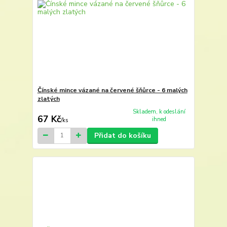
Čínské mince vázané na červené šňůrce - 6 malých
zlatých
Skladem, k odeslání
67 Kč
ihned
/
ks
Přidat do košíku