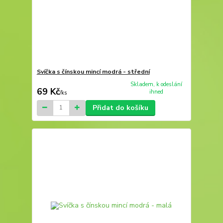
Svíčka s čínskou mincí modrá - střední
Skladem, k odeslání
69 Kč
ihned
/
ks
Přidat do košíku