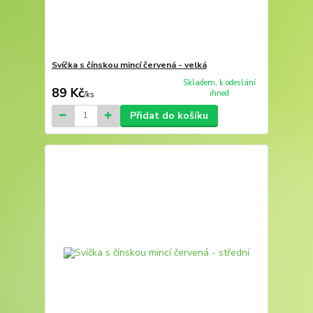
Svíčka s čínskou mincí červená - velká
Skladem, k odeslání
89 Kč
ihned
/
ks
Přidat do košíku