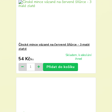
Čínské mince vázané na červené šňůrce - 3 malé
zlaté
Skladem, k odeslání
54 Kč
ihned
/
ks
Přidat do košíku