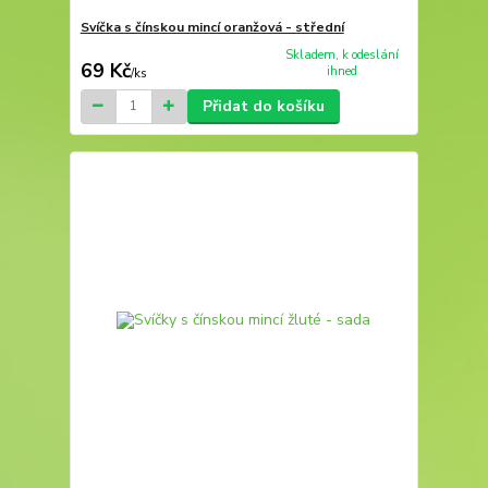
Svíčka s čínskou mincí oranžová - střední
Skladem, k odeslání
69 Kč
ihned
/
ks
Přidat do košíku