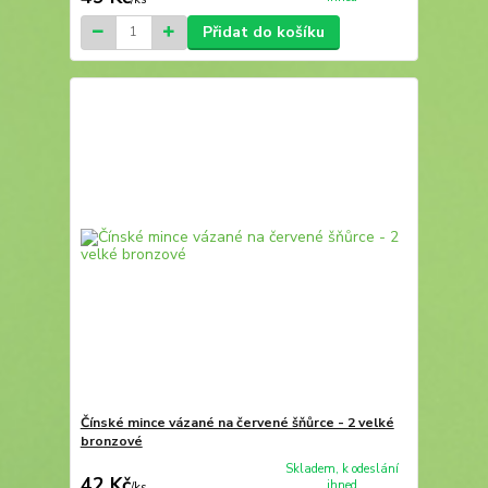
Přidat do košíku
Čínské mince vázané na červené šňůrce - 2 velké
bronzové
Skladem, k odeslání
42 Kč
ihned
/
ks