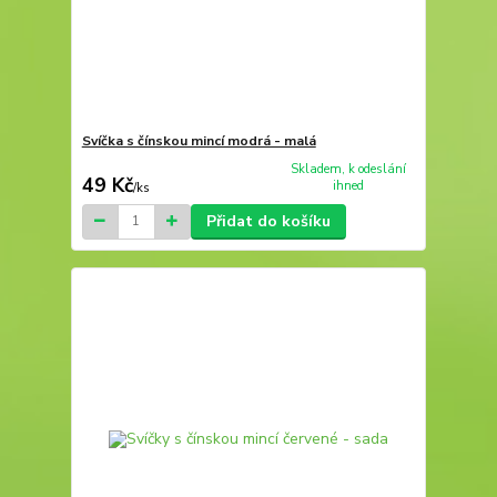
Svíčka s čínskou mincí modrá - malá
Skladem, k odeslání
49 Kč
ihned
/
ks
Přidat do košíku