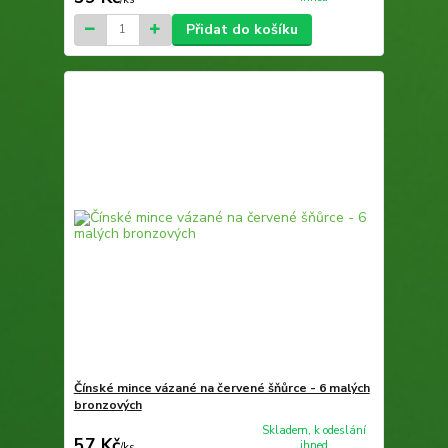
Přidat do košíku
Čínské mince vázané na červené šňůrce - 6 malých
bronzových
Skladem, k odeslání
57 Kč
ihned
/
ks