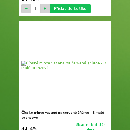
Přidat do košíku
Čínské mince vázané na červené šňůrce - 3 malé
bronzové
Skladem, k odeslání
44 Kč
ihned
/
ks