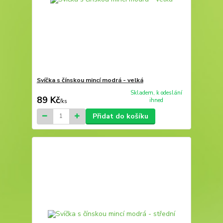
Svíčka s čínskou mincí modrá - velká
Skladem, k odeslání
89 Kč
ihned
/
ks
Přidat do košíku