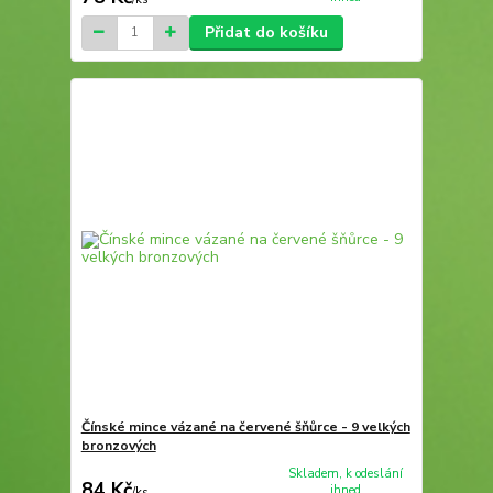
Přidat do košíku
Čínské mince vázané na červené šňůrce - 9 velkých
bronzových
Skladem, k odeslání
84 Kč
ihned
/
ks