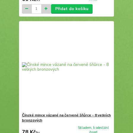
Přidat do košíku
Čínské mince vázané na červené šňůrce - 8 velkých
bronzových
Skladem, k odeslání
78 Kč
ihned
/
ks