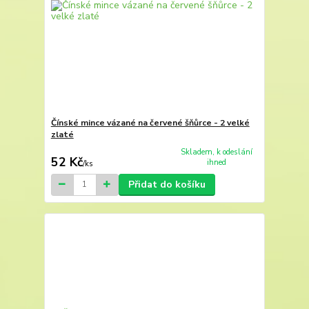
Čínské mince vázané na červené šňůrce - 2 velké
zlaté
Skladem, k odeslání
52 Kč
ihned
/
ks
Přidat do košíku