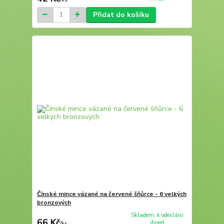
Přidat do košíku
Čínské mince vázané na červené šňůrce - 6 velkých
bronzových
Skladem, k odeslání
66 Kč
ihned
/
ks