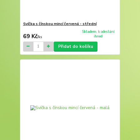
Svíčka s čínskou mincí červená - střední
Skladem, k odeslání
69 Kč
ihned
/
ks
Přidat do košíku