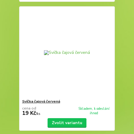
Svíčka čajová červená
cena od
Skladem, k odeslání
19 Kč
ihned
/
ks
Zvolit variantu