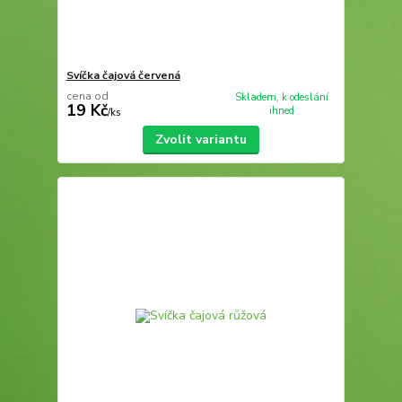
Svíčka čajová červená
cena od
Skladem, k odeslání
19 Kč
ihned
/
ks
Zvolit variantu