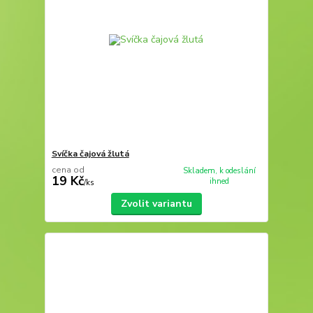
Svíčka čajová žlutá
cena od
Skladem, k odeslání
19 Kč
ihned
/
ks
Zvolit variantu