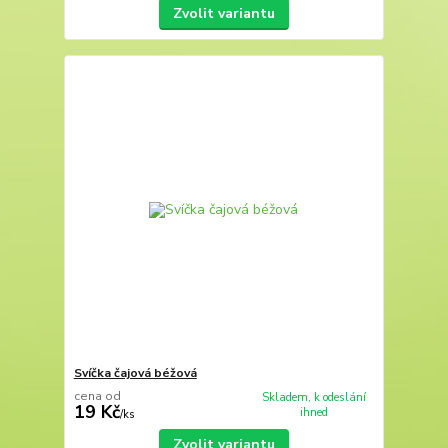
Zvolit variantu
Svíčka čajová béžová
cena od
Skladem, k odeslání
19 Kč
ihned
/
ks
Zvolit variantu