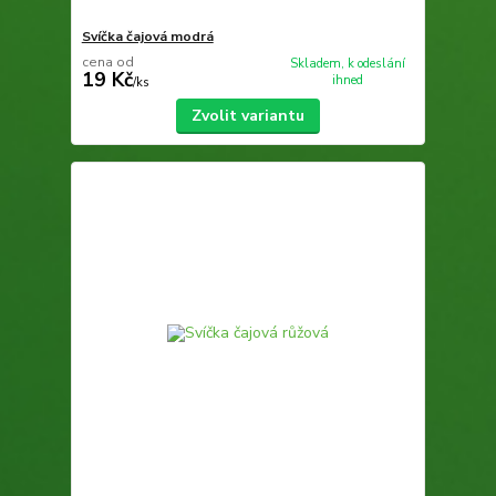
Svíčka čajová modrá
cena od
Skladem, k odeslání
19 Kč
ihned
/
ks
Zvolit variantu