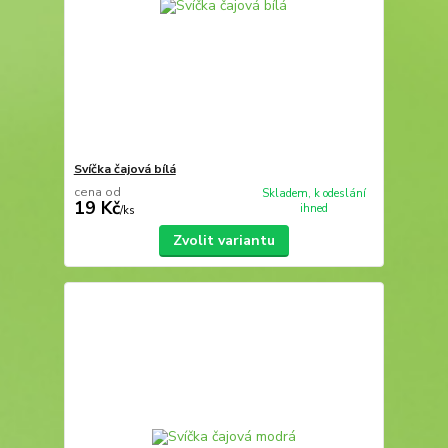
Svíčka čajová bílá
cena od
Skladem, k odeslání
19 Kč
ihned
/
ks
Zvolit variantu