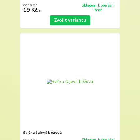
cena od
Skladem, k odeslání
19 Kč
ihned
/
ks
Zvolit variantu
Svíčka čajová béžová
cena od