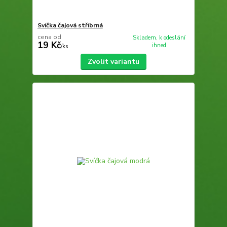
Svíčka čajová stříbrná
cena od
Skladem, k odeslání
19 Kč
ihned
/
ks
Zvolit variantu