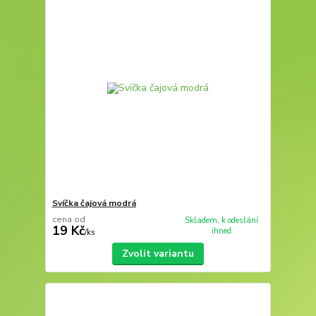
Svíčka čajová modrá
cena od
Skladem, k odeslání
19 Kč
ihned
/
ks
Zvolit variantu