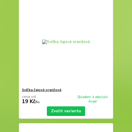
Svíčka čajová oranžová
cena od
Skladem, k odeslání
19 Kč
ihned
/
ks
Zvolit variantu