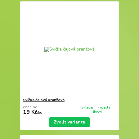
Svíčka čajová oranžová
cena od
Skladem, k odeslání
19 Kč
ihned
/
ks
Zvolit variantu