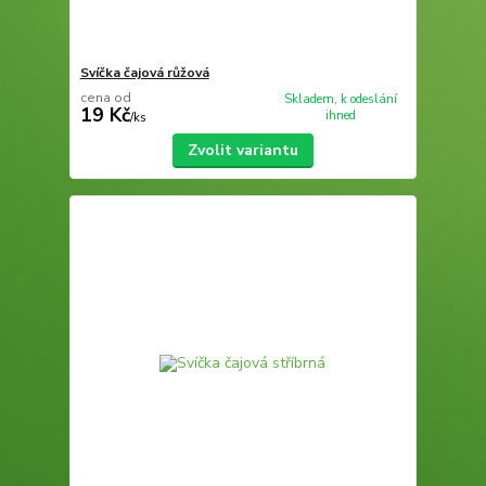
Svíčka čajová růžová
cena od
Skladem, k odeslání
19 Kč
ihned
/
ks
Zvolit variantu