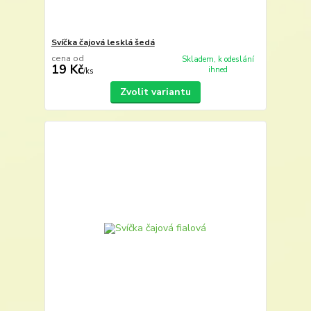
Svíčka čajová lesklá šedá
cena od
Skladem, k odeslání
19 Kč
ihned
/
ks
Zvolit variantu