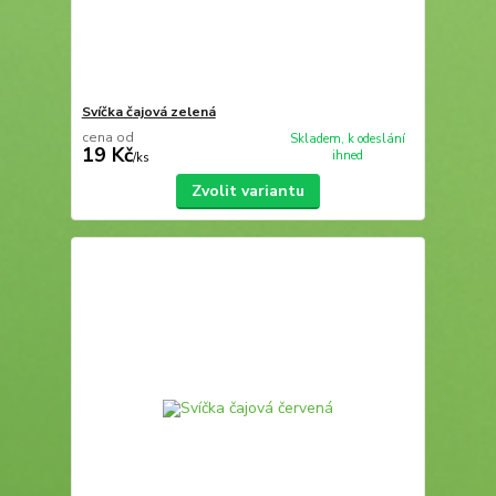
Svíčka čajová zelená
cena od
Skladem, k odeslání
19 Kč
ihned
/
ks
Zvolit variantu