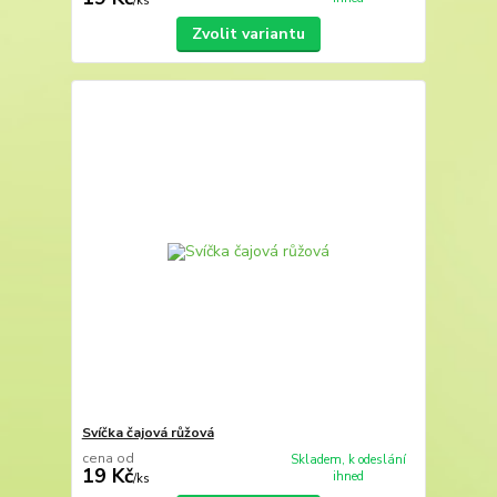
/
ks
Zvolit variantu
Svíčka čajová růžová
cena od
Skladem, k odeslání
19 Kč
ihned
/
ks