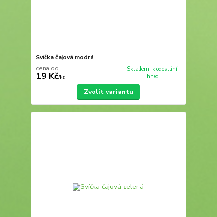
Svíčka čajová modrá
cena od
Skladem, k odeslání
19 Kč
ihned
/
ks
Zvolit variantu