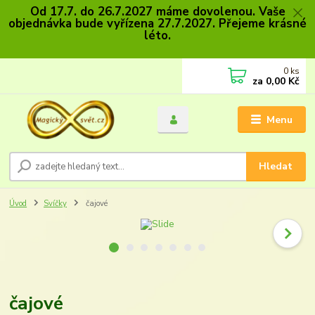
Od 17.7. do 26.7.2027 máme dovolenou. Vaše
objednávka bude vyřízena 27.7.2027. Přejeme krásné
léto.
0
ks
za
0,00 Kč
Menu
Hledat
Úvod
Svíčky
čajové
čajové