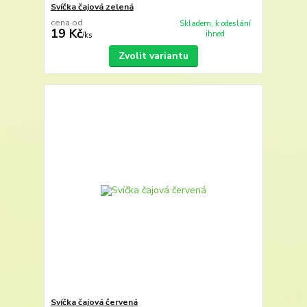
Svíčka čajová zelená
cena od
Skladem, k odeslání
19 Kč
ihned
/
ks
Zvolit variantu
Svíčka čajová červená