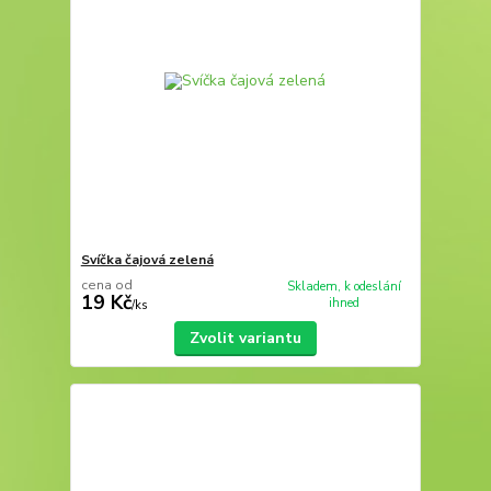
Svíčka čajová zelená
cena od
Skladem, k odeslání
19 Kč
ihned
/
ks
Zvolit variantu