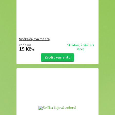
Svíčka čajová modrá
cena od
Skladem, k odeslání
19 Kč
ihned
/
ks
Zvolit variantu