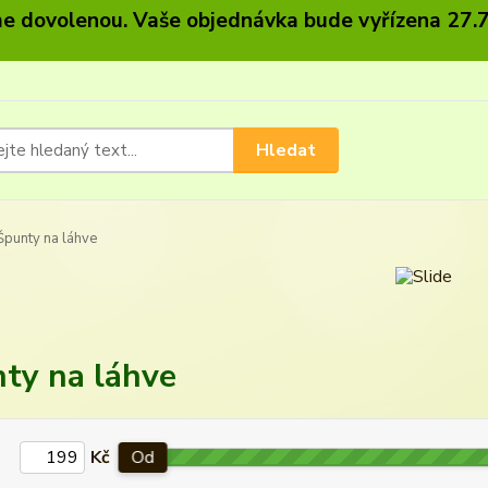
 dovolenou. Vaše objednávka bude vyřízena 27.7
Hledat
punty na láhve
ty na láhve
Kč
Od