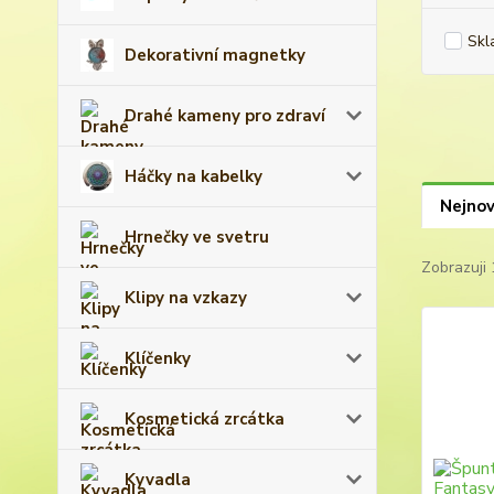
Skl
Dekorativní magnetky
Drahé kameny pro zdraví
Háčky na kabelky
Nejnov
Hrnečky ve svetru
Zobrazuji 
Klipy na vzkazy
Klíčenky
Kosmetická zrcátka
Kyvadla