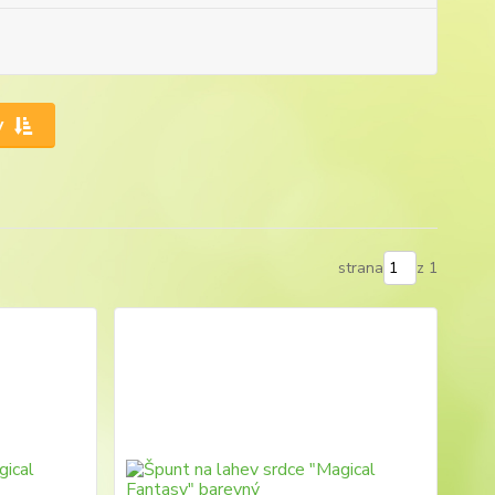
y
strana
z 1