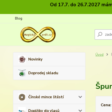
Od 17.7. do 26.7.2027 máme
Blog
Úvod
Š
Novinky
Doprodej skladu
Špun
Čínské mince štěstí
Cena:
Doplňky do vlasů