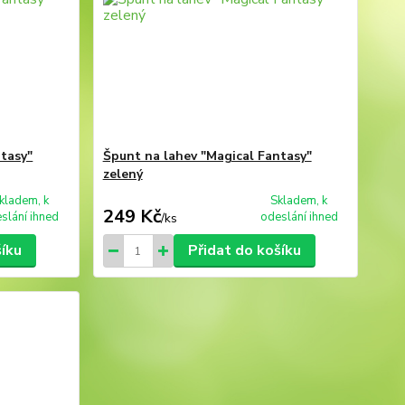
ntasy"
Špunt na lahev "Magical Fantasy"
zelený
kladem, k
Skladem, k
249 Kč
slání ihned
odeslání ihned
/
ks
šíku
Přidat do košíku