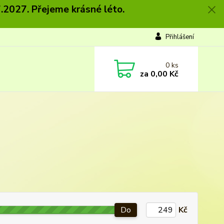
.2027. Přejeme krásné léto.
Přihlášení
0
ks
za
0,00 Kč
Do
Kč