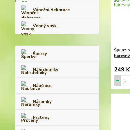
Vánoční dekorace
Vonný vosk
Špunt n
Šperky
barevný
249 K
Náhrdelníky
Náušnice
Náramky
Prsteny