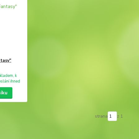
ntasy"
kladem, k
slání ihned
šíku
strana
z 1