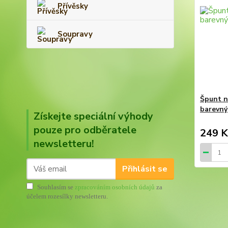
Přívěsky
Soupravy
Špunt n
barevný
Získejte speciální výhody
pouze pro odběratele
249 K
newsletteru!
Přihlásit se
Souhlasím se
zpracováním osobních údajů
za
účelem rozesílky newsletteru.