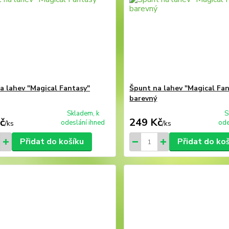
a lahev "Magical Fantasy"
Špunt na lahev "Magical Fa
barevný
Skladem, k
S
č
249 Kč
odeslání ihned
ode
/
ks
/
ks
Přidat do košíku
Přidat do ko