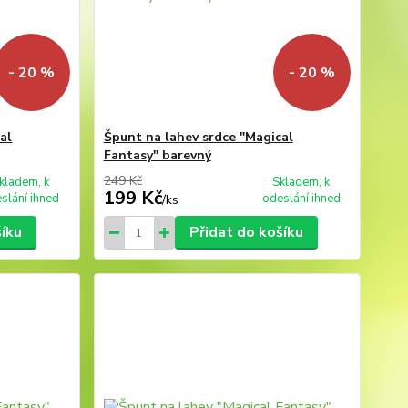
- 20 %
- 20 %
al
Špunt na lahev srdce "Magical
Fantasy" barevný
249 Kč
kladem, k
Skladem, k
199 Kč
slání ihned
odeslání ihned
/
ks
šíku
Přidat do košíku