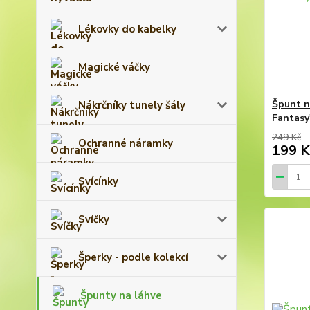
Lékovky do kabelky
Magické váčky
Špunt n
Nákrčníky tunely šály
Fantasy"
249 Kč
Ochranné náramky
199 K
Svícínky
Svíčky
Šperky - podle kolekcí
Špunty na láhve