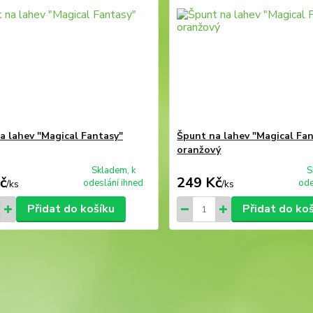
a lahev "Magical Fantasy"
Špunt na lahev "Magical Fa
oranžový
Skladem, k
S
č
249 Kč
odeslání ihned
ode
/
ks
/
ks
Přidat do košíku
Přidat do ko