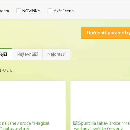
adem
NOVINKA
Akční cena
Upřesnit parametr
ější
Nejlevnější
Nejdražší
1-8 z 8