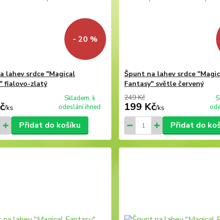
- 20 %
a lahev srdce "Magical
Špunt na lahev srdce "Magic
 fialovo-zlatý
Fantasy" světle červený
249 Kč
Skladem, k
S
č
199 Kč
odeslání ihned
ode
/
ks
/
ks
Přidat do košíku
Přidat do ko