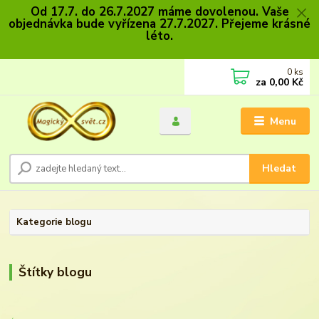
Od 17.7. do 26.7.2027 máme dovolenou. Vaše
objednávka bude vyřízena 27.7.2027. Přejeme krásné
léto.
0
ks
za
0,00 Kč
Menu
Hledat
Kategorie blogu
Štítky blogu