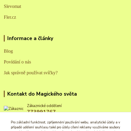
Slevomat
Fler.cz
Informace a články
Blog
Povídání o nás
Jak správně používat svíčky?
Kontakt do Magického světa
Zákaznické oddělení
773991767
Po - Pá: 8 - 16 hod.
Pro základní funkčnost, zpříjemnění používání webu, analytické účely a v
případě udělení souhlasu také pro účely cílení reklamy využíváme soubory
info@magickysvet.cz