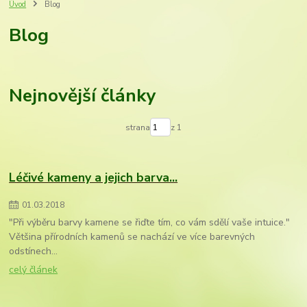
Úvod
Blog
Blog
Nejnovější články
strana
z 1
Léčivé kameny a jejich barva...
01
.
03
.
2018
"Při výběru barvy kamene se řiďte tím, co vám sdělí vaše intuice."
Většina přírodních kamenů se nachází ve více barevných
odstínech...
celý článek