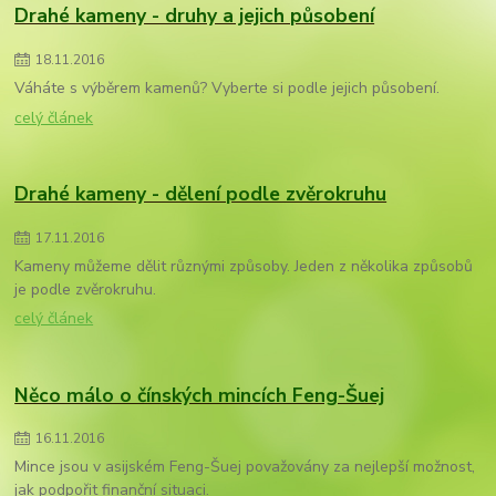
Drahé kameny - druhy a jejich působení
18
.
11
.
2016
Váháte s výběrem kamenů? Vyberte si podle jejich působení.
celý článek
Drahé kameny - dělení podle zvěrokruhu
17
.
11
.
2016
Kameny můžeme dělit různými způsoby. Jeden z několika způsobů
je podle zvěrokruhu.
celý článek
Něco málo o čínských mincích Feng-Šuej
16
.
11
.
2016
Mince jsou v asijském Feng-Šuej považovány za nejlepší možnost,
jak podpořit finanční situaci.