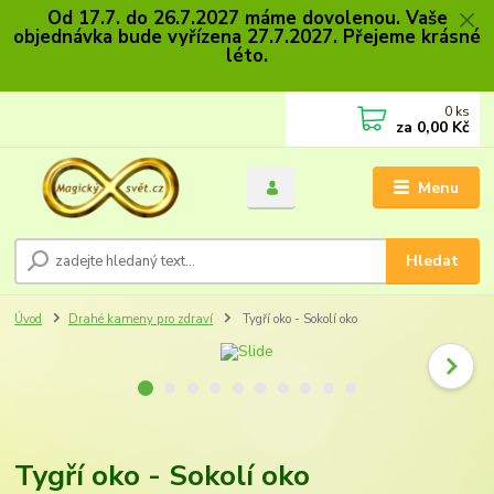
Od 17.7. do 26.7.2027 máme dovolenou. Vaše
objednávka bude vyřízena 27.7.2027. Přejeme krásné
léto.
0
ks
za
0,00 Kč
Menu
Hledat
Úvod
Drahé kameny pro zdraví
Tygří oko - Sokolí oko
Tygří oko - Sokolí oko