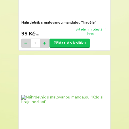
Náhrdelník s malovanou mandalou "Naděje"
Skladem, k odeslání
99 Kč
ihned
/
ks
Přidat do košíku