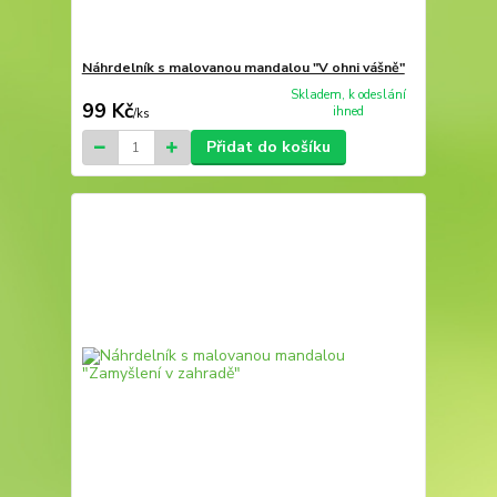
Náhrdelník s malovanou mandalou "V ohni vášně"
Skladem, k odeslání
99 Kč
ihned
/
ks
Přidat do košíku