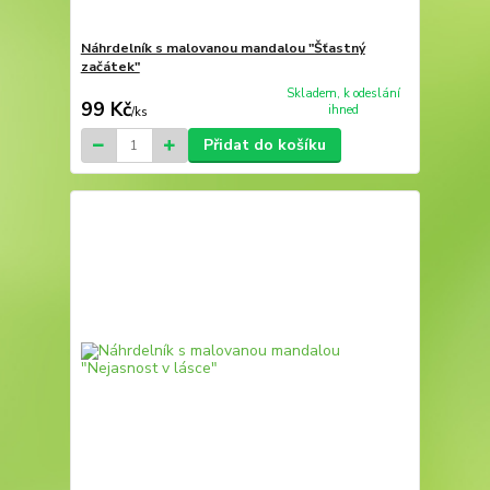
Náhrdelník s malovanou mandalou "Šťastný
začátek"
Skladem, k odeslání
99 Kč
ihned
/
ks
Přidat do košíku