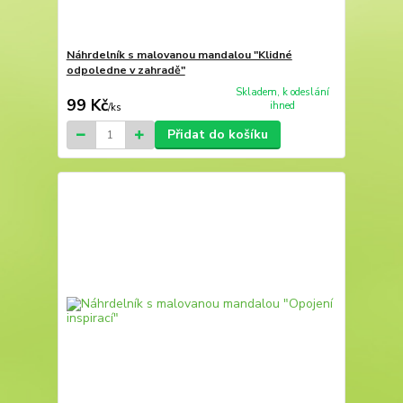
Náhrdelník s malovanou mandalou "Klidné
odpoledne v zahradě"
Skladem, k odeslání
99 Kč
ihned
/
ks
Přidat do košíku