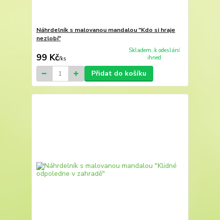
Náhrdelník s malovanou mandalou "Kdo si hraje
nezlobí"
Skladem, k odeslání
99 Kč
ihned
/
ks
Přidat do košíku