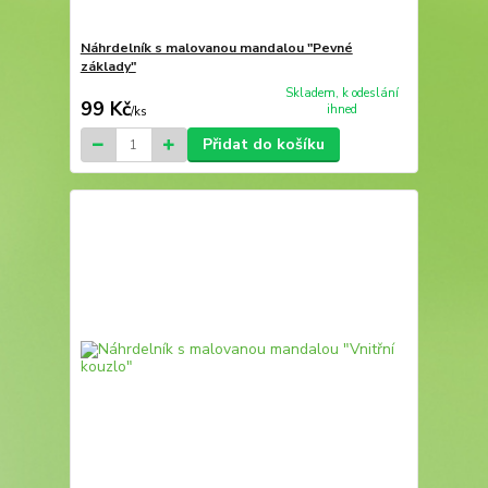
Náhrdelník s malovanou mandalou "Pevné
základy"
Skladem, k odeslání
99 Kč
ihned
/
ks
Přidat do košíku