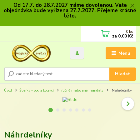
Od 17.7. do 26.7.2027 máme dovolenou. Vaše
objednávka bude vyřízena 27.7.2027. Přejeme krásné
léto.
0
ks
za
0,00 Kč
Menu
Hledat
Úvod
Šperky - podle kolekcí
ručně malované mandaly
Náhrdelníky
Náhrdelníky