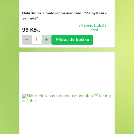
Náhrdelník s malovanou mandalou "Zamyšlení v
zahradě"
Skladem, k odeslání
99 Kč
ihned
/
ks
Přidat do košíku