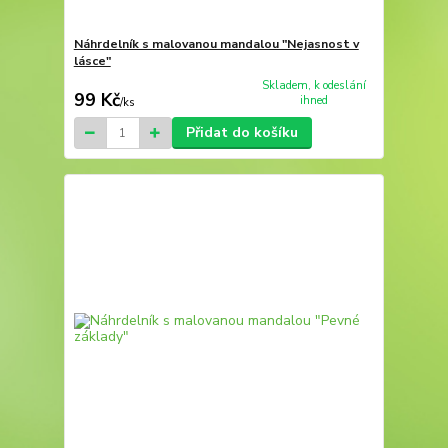
Náhrdelník s malovanou mandalou "Nejasnost v
lásce"
Skladem, k odeslání
99 Kč
ihned
/
ks
Přidat do košíku