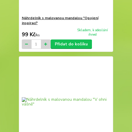
Náhrdelník s malovanou mandalou "Opojení
inspirací"
Skladem, k odeslání
99 Kč
ihned
/
ks
Přidat do košíku