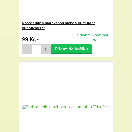
Náhrdelník s malovanou mandalou "Klidná
budoucnost"
Skladem, k odeslání
99 Kč
ihned
/
ks
Přidat do košíku