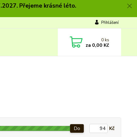
.2027. Přejeme krásné léto.
Přihlášení
0
ks
za
0,00 Kč
Do
Kč