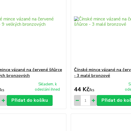
mince vázané na červené šňůrce
Čínské mince vázané na čer
kých bronzových
- 3 malé bronzové
Skladem, k
S
44 Kč
odeslání ihned
ode
/
ks
/
ks
Přidat do košíku
Přidat do ko