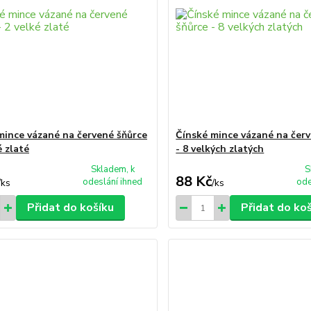
mince vázané na červené šňůrce
Čínské mince vázané na čer
é zlaté
- 8 velkých zlatých
Skladem, k
S
88 Kč
odeslání ihned
ode
/
ks
/
ks
Přidat do košíku
Přidat do ko