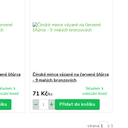
vené šňůrce
Čínské mince vázané na červené šňůrce
- 9 malých bronzových
kladem, k
Skladem, k
71 Kč
slání ihned
odeslání ihned
/
ks
šíku
Přidat do košíku
strana
z 1