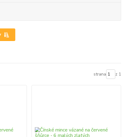
y
strana
z 1