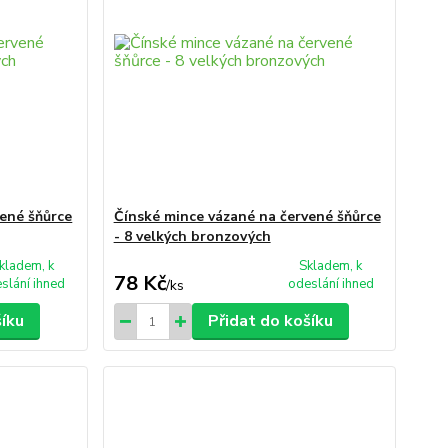
vené šňůrce
Čínské mince vázané na červené šňůrce
- 8 velkých bronzových
kladem, k
Skladem, k
78 Kč
slání ihned
odeslání ihned
/
ks
šíku
Přidat do košíku