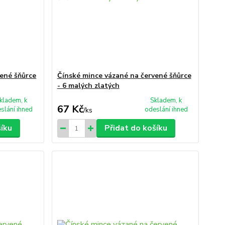
vené šňůrce
Čínské mince vázané na červené šňůrce
- 6 malých zlatých
kladem, k
Skladem, k
67 Kč
slání ihned
odeslání ihned
/
ks
šíku
Přidat do košíku