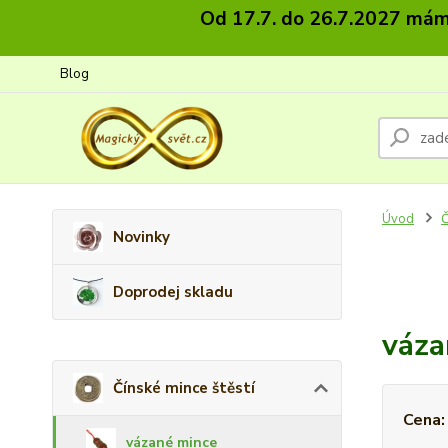
Od 17.7. do 26.7.2027 máme
Blog
Úvod
Č
Novinky
Doprodej skladu
váza
Čínské mince štěstí
Cena:
vázané mince