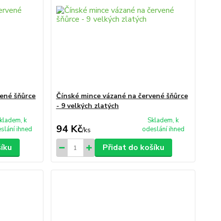
vené šňůrce
Čínské mince vázané na červené šňůrce
- 9 velkých zlatých
kladem, k
Skladem, k
94 Kč
slání ihned
odeslání ihned
/
ks
šíku
Přidat do košíku