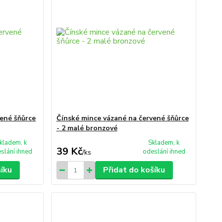
vené šňůrce
Čínské mince vázané na červené šňůrce
- 2 malé bronzové
kladem, k
Skladem, k
39 Kč
slání ihned
odeslání ihned
/
ks
šíku
Přidat do košíku