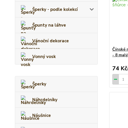
Šperky - podle kolekcí
Špunty na láhve
Vánoční dekorace
Čínské 
- 8 mal
Vonný vosk
74 Kč
Šperky
Náhrdelníky
Náušnice