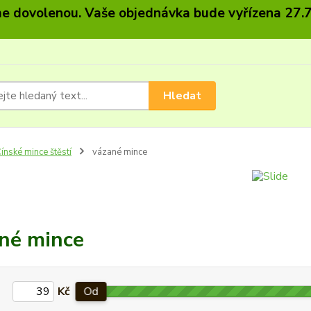
 dovolenou. Vaše objednávka bude vyřízena 27.7
Hledat
ínské mince štěstí
vázané mince
né mince
Kč
Od