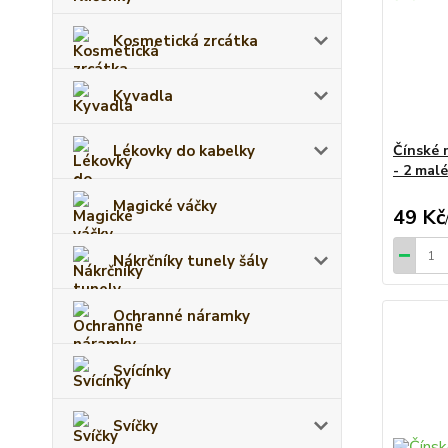
Kosmetická zrcátka
Kyvadla
Lékovky do kabelky
Čínské 
- 2 malé
Magické váčky
49 Kč
Nákrčníky tunely šály
Ochranné náramky
Svícínky
Svíčky