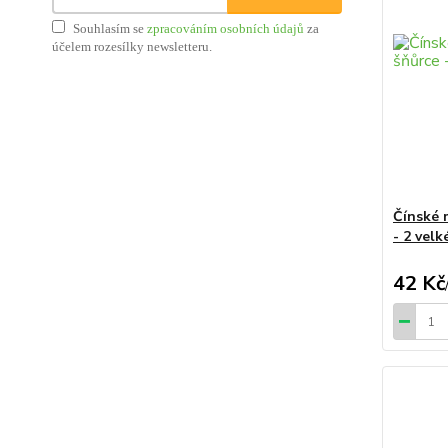
Souhlasím se
zpracováním osobních údajů
za
účelem rozesílky newsletteru.
Čínské 
- 2 vel
42 Kč