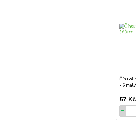
Čínské 
- 6 mal
57 Kč