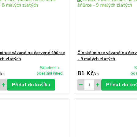
mince vázané na červené šňůrce
Čínské mince vázané na čer
ých zlatých
- 9 malých zlatých
Skladem, k
S
81 Kč
odeslání ihned
ode
/
ks
/
ks
Přidat do košíku
Přidat do ko