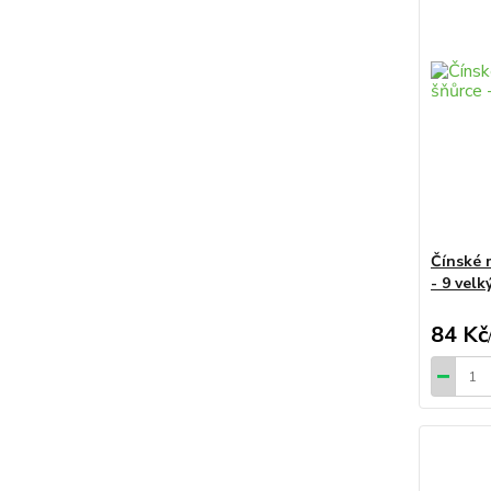
Čínské 
- 9 vel
84 Kč