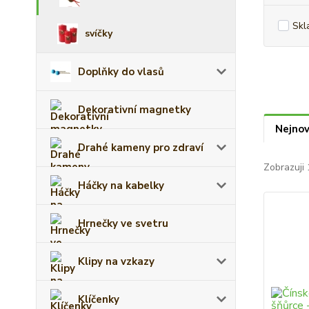
Skl
svíčky
Doplňky do vlasů
Dekorativní magnetky
Nejnov
Drahé kameny pro zdraví
Zobrazuji 
Háčky na kabelky
Hrnečky ve svetru
Klipy na vzkazy
Klíčenky