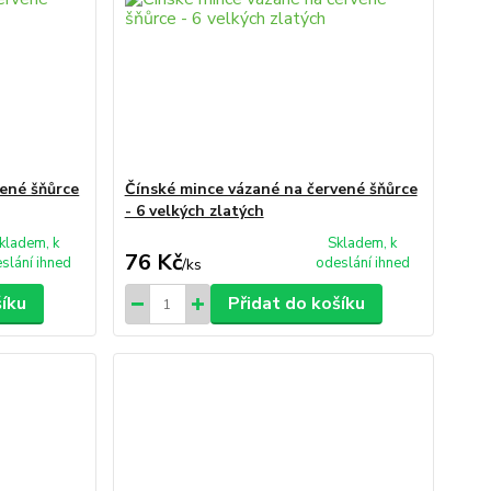
vené šňůrce
Čínské mince vázané na červené šňůrce
- 6 velkých zlatých
kladem, k
Skladem, k
76 Kč
slání ihned
odeslání ihned
/
ks
šíku
Přidat do košíku