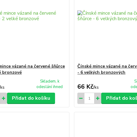
mince vázané na červené šňůrce
Čínské mince vázané na čer
ké bronzové
- 6 velkých bronzových
Skladem, k
S
66 Kč
odeslání ihned
ode
/
ks
/
ks
Přidat do košíku
Přidat do ko