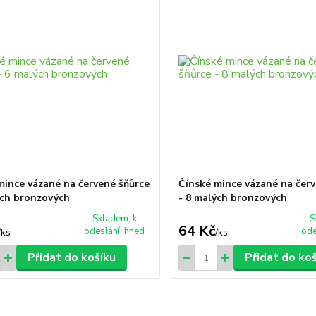
mince vázané na červené šňůrce
Čínské mince vázané na čer
ých bronzových
- 8 malých bronzových
Skladem, k
S
64 Kč
odeslání ihned
ode
/
ks
/
ks
Přidat do košíku
Přidat do ko