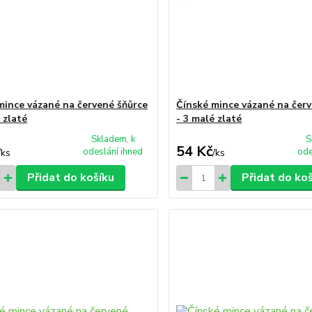
mince vázané na červené šňůrce
Čínské mince vázané na čer
 zlaté
- 3 malé zlaté
Skladem, k
S
54 Kč
odeslání ihned
ode
/
ks
/
ks
Přidat do košíku
Přidat do ko