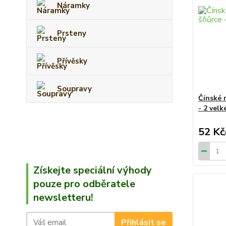
Náramky
Prsteny
Přívěsky
Soupravy
Čínské 
- 2 velk
52 Kč
Získejte speciální výhody
pouze pro odběratele
newsletteru!
Přihlásit se