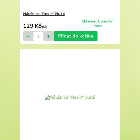
Náušnice "Resin" žluté
Skladem, k odeslání
129 Kč
ihned
/
pár
Přidat do košíku