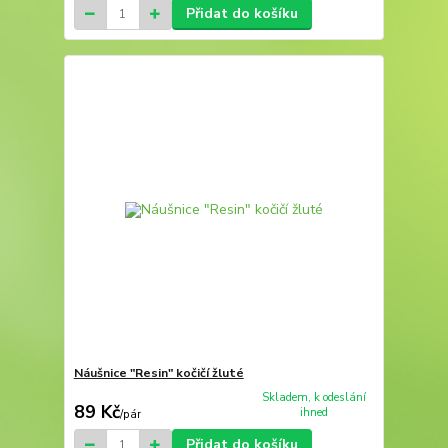
Přidat do košíku
Náušnice "Resin" kočičí žluté
Skladem, k odeslání
89 Kč
ihned
/
pár
Přidat do košíku