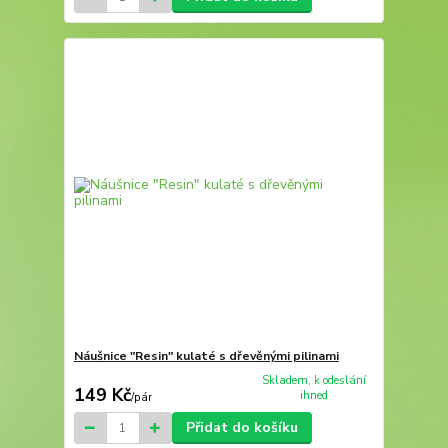
Náušnice "Resin" kulaté s dřevěnými pilinami
Skladem, k odeslání
149 Kč
ihned
/
pár
Přidat do košíku