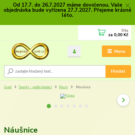
Od 17.7. do 26.7.2027 máme dovolenou. Vaše
objednávka bude vyřízena 27.7.2027. Přejeme krásné
léto.
0
ks
za
0,00 Kč
Menu
Hledat
Úvod
Šperky - podle kolekcí
Resin
Náušnice
Náušnice