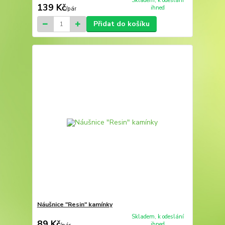
Skladem, k odeslání
139 Kč
ihned
/
pár
Přidat do košíku
Náušnice "Resin" kamínky
Skladem, k odeslání
89 Kč
ihned