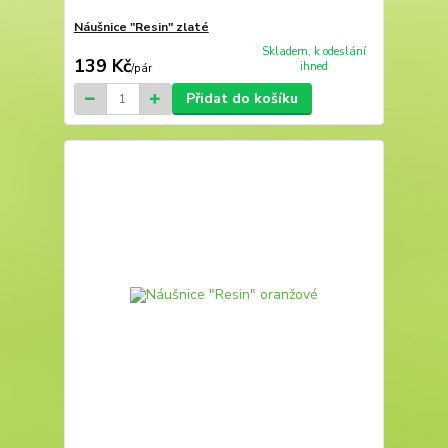
Náušnice "Resin" zlaté
Skladem, k odeslání
139 Kč
ihned
/
pár
Přidat do košíku