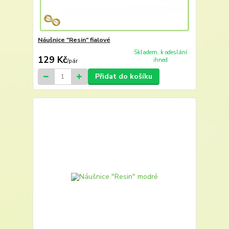
Náušnice "Resin" fialové
Skladem, k odeslání
129 Kč
ihned
/
pár
Přidat do košíku