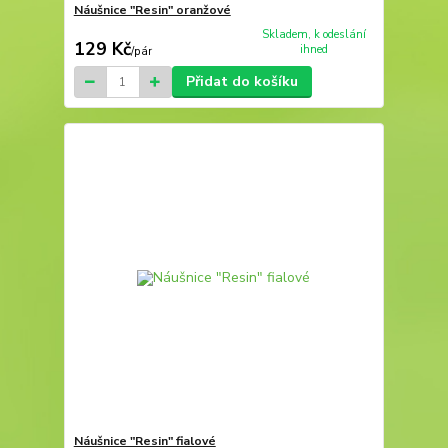
Náušnice "Resin" oranžové
Skladem, k odeslání
129 Kč
ihned
/
pár
Přidat do košíku
Náušnice "Resin" fialové