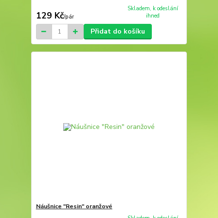
Skladem, k odeslání
129 Kč
ihned
/
pár
Přidat do košíku
Náušnice "Resin" oranžové