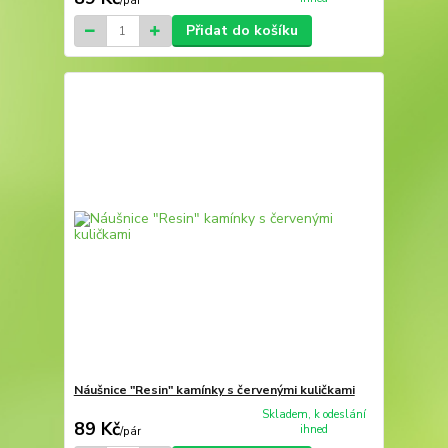
/
pár
Přidat do košíku
Náušnice "Resin" kamínky s červenými kuličkami
Skladem, k odeslání
89 Kč
ihned
/
pár