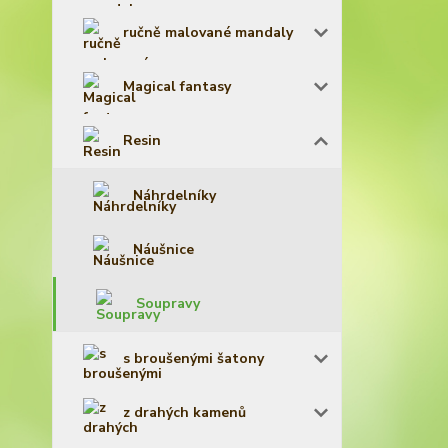
ručně malované mandaly
Magical fantasy
Resin
Náhrdelníky
Náušnice
Soupravy
s broušenými šatony
z drahých kamenů