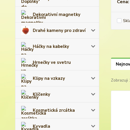
Cena:
Dekorativní magnetky
Skl
Drahé kameny pro zdraví
Háčky na kabelky
Hrnečky ve svetru
Nejnov
Klipy na vzkazy
Zobrazuji 
Klíčenky
Kosmetická zrcátka
Kyvadla