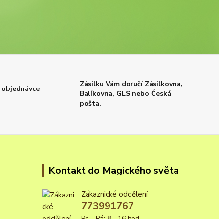
Zásilku Vám doručí Zásilkovna,
 objednávce
Balíkovna, GLS nebo Česká
pošta.
Kontakt do Magického světa
Zákaznické oddělení
773991767
Po - Pá: 8 - 16 hod.