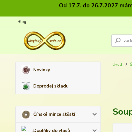
Od 17.7. do 26.7.2027 máme
Blog
Úvod
Š
Novinky
Doprodej skladu
Sou
Čínské mince štěstí
Doplňky do vlasů