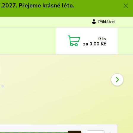
.2027. Přejeme krásné léto.
Přihlášení
0
ks
za
0,00 Kč