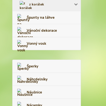
z korálek
Špunty na láhve
Vánoční dekorace
Vonný vosk
Šperky
Náhrdelníky
Náušnice
Náramky