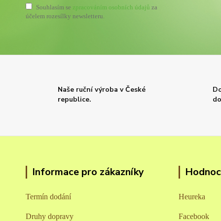
Souhlasím se
zpracováním osobních údajů
za
účelem rozesílky newsletteru.
Naše ruční výroba v České
Do
republice.
do
Informace pro zákazníky
Hodnoce
Termín dodání
Heureka
Druhy dopravy
Facebook