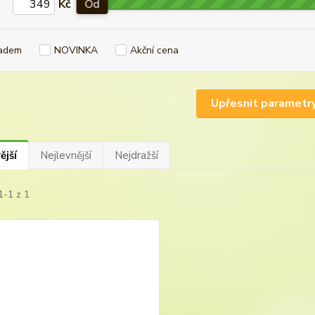
Kč
Od
adem
NOVINKA
Akční cena
Upřesnit parametr
ější
Nejlevnější
Nejdražší
1-1 z 1