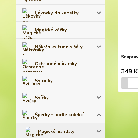
Lékovky do kabelky
Magické váčky
Nákrčníky tunely šály
Souprav
Ochranné náramky
349 K
Svícínky
Svíčky
Šperky - podle kolekcí
Magické mandaly