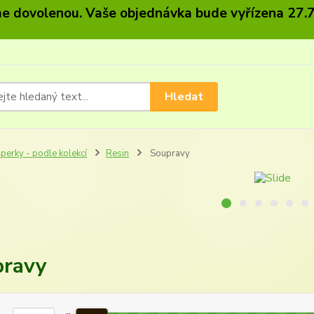
 dovolenou. Vaše objednávka bude vyřízena 27.7
Hledat
perky - podle kolekcí
Resin
Soupravy
pravy