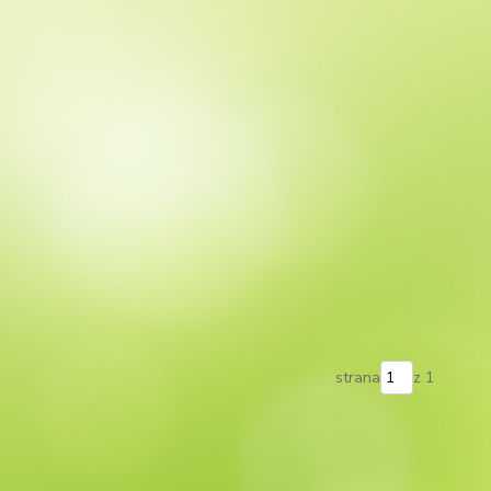
strana
z 1