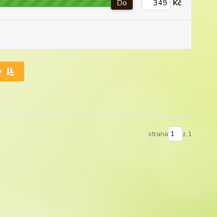
Do
Kč
y
strana
z 1