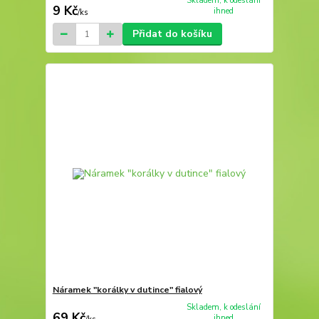
Skladem, k odeslání
9 Kč
ihned
/
ks
Přidat do košíku
Náramek "korálky v dutince" fialový
Skladem, k odeslání
69 Kč
ihned