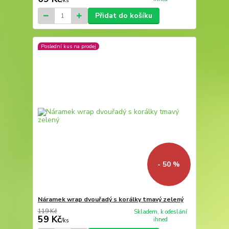
/
ks
Přidat do košíku
Poslední kus na prodej
- 50 %
Náramek wrap dvouřadý s korálky tmavý zelený
119 Kč
Skladem, k odeslání
59 Kč
ihned
/
ks