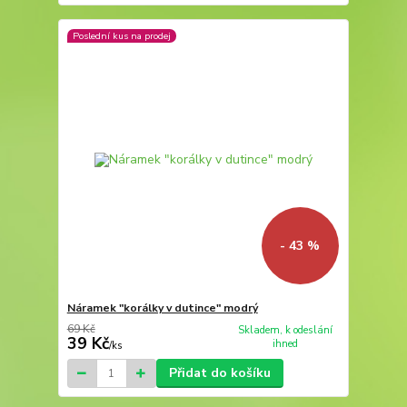
Poslední kus na prodej
- 43 %
Náramek "korálky v dutince" modrý
69 Kč
Skladem, k odeslání
39 Kč
ihned
/
ks
Přidat do košíku