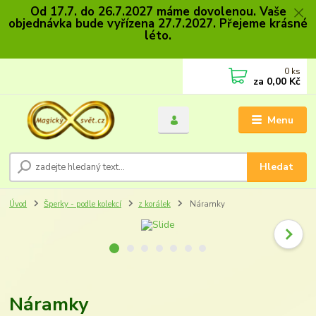
Od 17.7. do 26.7.2027 máme dovolenou. Vaše
objednávka bude vyřízena 27.7.2027. Přejeme krásné
léto.
0
ks
za
0,00 Kč
Menu
Hledat
Úvod
Šperky - podle kolekcí
z korálek
Náramky
Náramky