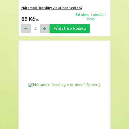
Náramek "korálky v dutince" zelený
Skladem, k odeslání
69 Kč
ihned
/
ks
Přidat do košíku