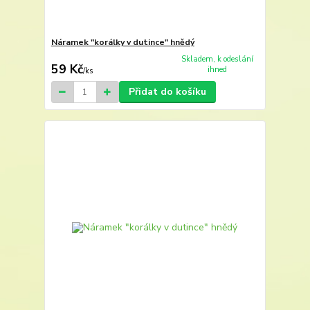
Náramek "korálky v dutince" hnědý
Skladem, k odeslání
59 Kč
ihned
/
ks
Přidat do košíku