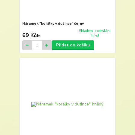
Náramek "korálky v dutince" černý
Skladem, k odeslání
69 Kč
ihned
/
ks
Přidat do košíku