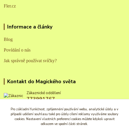
Fler.cz
Informace a články
Blog
Povídání o nás
Jak správně používat svíčky?
Kontakt do Magického světa
Zákaznické oddělení
773991767
Po - Pá: 8 - 16 hod.
Pro základní funkčnost, zpříjemnění používání webu, analytické účely a v
případě udělení souhlasu také pro účely cílení reklamy využíváme soubory
info@magickysvet.cz
cookies. Nastavení vlastních preferencí cookies můžete kdykoli upravit
odkazem ve spodní části stránek.