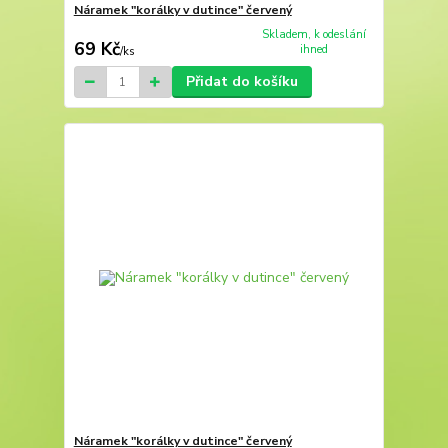
Náramek "korálky v dutince" červený
Skladem, k odeslání
69 Kč
ihned
/
ks
Přidat do košíku
Náramek "korálky v dutince" červený