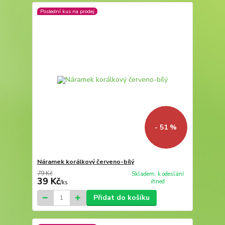
Poslední kus na prodej
- 51 %
Náramek korálkový červeno-bílý
79 Kč
Skladem, k odeslání
39 Kč
ihned
/
ks
Přidat do košíku