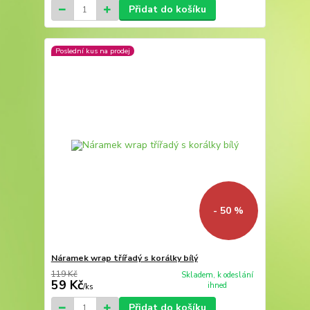
Přidat do košíku
Poslední kus na prodej
- 50 %
Náramek wrap třířadý s korálky bílý
119 Kč
Skladem, k odeslání
59 Kč
ihned
/
ks
Přidat do košíku