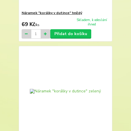
Náramek "korálky v dutince" hnědý
Skladem, k odeslání
69 Kč
ihned
/
ks
Přidat do košíku