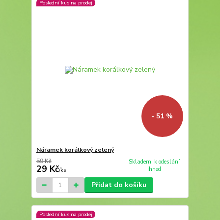
Poslední kus na prodej
- 51 %
Náramek korálkový zelený
59 Kč
Skladem, k odeslání
29 Kč
ihned
/
ks
Přidat do košíku
Poslední kus na prodej