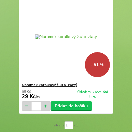
- 51 %
Náramek korálkový žluto-zlatý
59 Kč
Skladem, k odeslání
29 Kč
ihned
/
ks
Přidat do košíku
strana
z 1