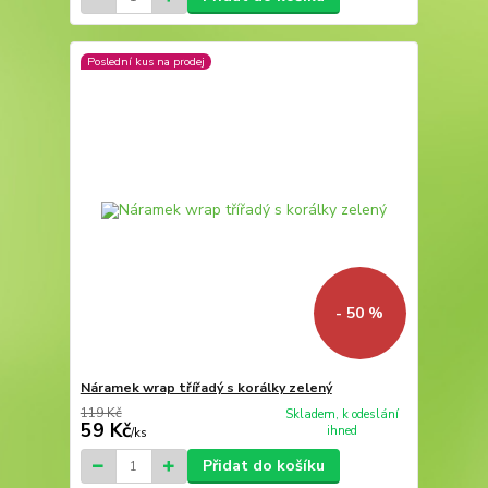
Poslední kus na prodej
- 50 %
Náramek wrap třířadý s korálky zelený
119 Kč
Skladem, k odeslání
59 Kč
ihned
/
ks
Přidat do košíku