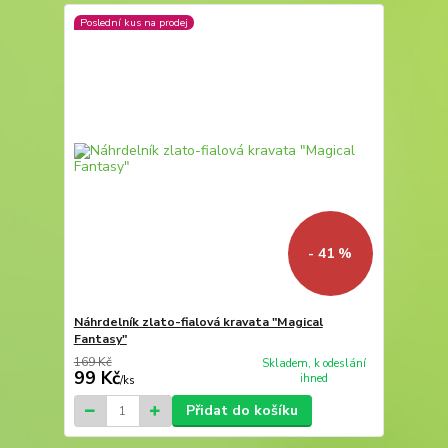
Poslední kus na prodej
- 41 %
Náhrdelník zlato-fialová kravata "Magical
Fantasy"
169 Kč
Skladem, k odeslání
99 Kč
ihned
/
ks
Přidat do košíku