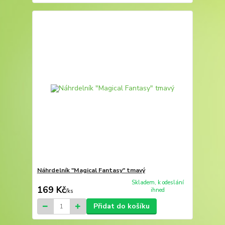
Náhrdelník "Magical Fantasy" tmavý
Skladem, k odeslání
169 Kč
ihned
/
ks
Přidat do košíku