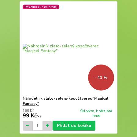
Poslední kus na prodej
- 41 %
Náhrdelník zlato-zelený kosočtverec "Magical
Fantasy"
169 Kč
Skladem, k odeslání
99 Kč
ihned
/
ks
Přidat do košíku