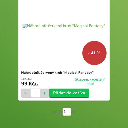
- 41 %
Náhrdelník červený kruh "Magical Fantasy"
169 Kč
Skladem, k odeslání
99 Kč
ihned
/
ks
Přidat do košíku
strana
z 1