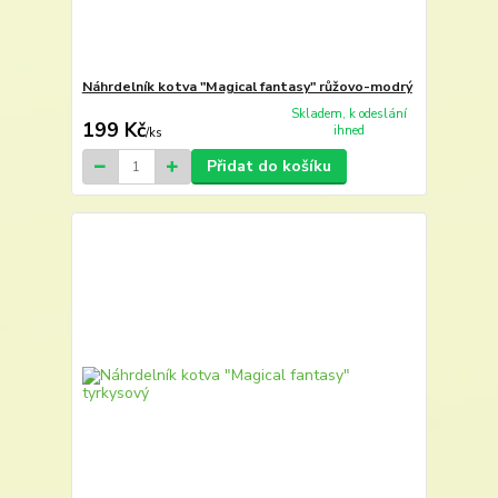
Náhrdelník kotva "Magical fantasy" růžovo-modrý
Skladem, k odeslání
199 Kč
ihned
/
ks
Přidat do košíku