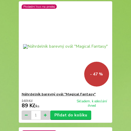
Poslední kus na prodej
- 47 %
Náhrdelník barevný ovál "Magical Fantasy"
169 Kč
Skladem, k odeslání
89 Kč
ihned
/
ks
Přidat do košíku