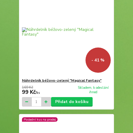
- 41 %
Náhrdelník béžovo-zelený "Magical Fantasy"
169 Kč
Skladem, k odeslání
99 Kč
ihned
/
ks
Přidat do košíku
Poslední kus na prodej