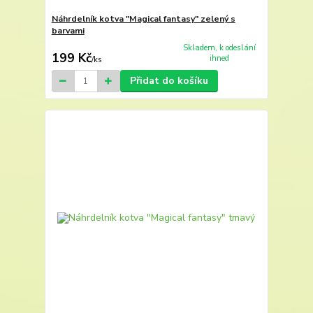
Náhrdelník kotva "Magical fantasy" zelený s
barvami
Skladem, k odeslání
199 Kč
ihned
/
ks
Přidat do košíku