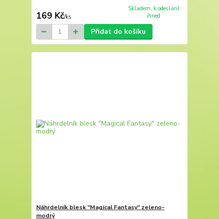
Skladem, k odeslání
169 Kč
ihned
/
ks
Přidat do košíku
Náhrdelník blesk "Magical Fantasy" zeleno-
modrý