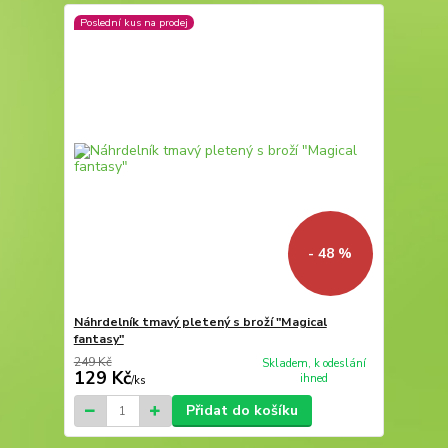
Poslední kus na prodej
- 48 %
Náhrdelník tmavý pletený s broží "Magical
fantasy"
249 Kč
Skladem, k odeslání
129 Kč
ihned
/
ks
Přidat do košíku