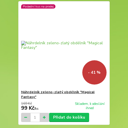
Poslední kus na prodej
- 41 %
Náhrdelník zeleno-zlatý obdélník "Magical
Fantasy"
169 Kč
Skladem, k odeslání
99 Kč
ihned
/
ks
Přidat do košíku