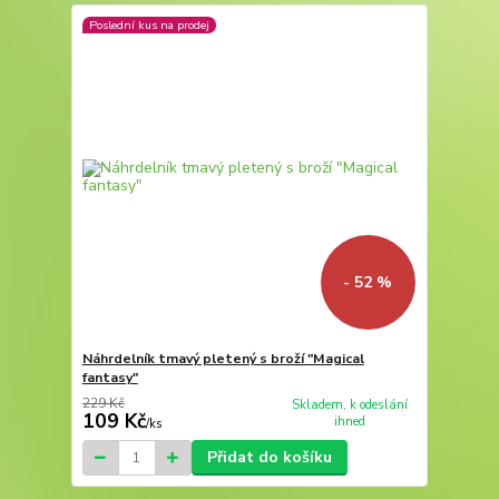
Poslední kus na prodej
- 52 %
Náhrdelník tmavý pletený s broží "Magical
fantasy"
229 Kč
Skladem, k odeslání
109 Kč
ihned
/
ks
Přidat do košíku