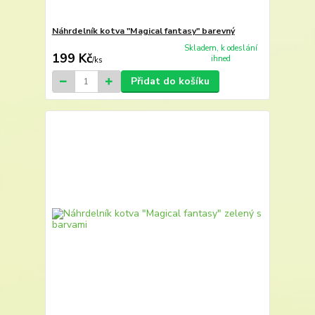
Náhrdelník kotva "Magical fantasy" barevný
Skladem, k odeslání
199 Kč
ihned
/
ks
Přidat do košíku