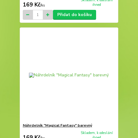
Skladem, k odeslání
169 Kč
ihned
/
ks
Přidat do košíku
Náhrdelník "Magical Fantasy" barevný
Skladem, k odeslání
169 Kč
ihned