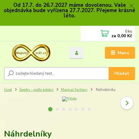
Od 17.7. do 26.7.2027 máme dovolenou. Vaše
objednávka bude vyřízena 27.7.2027. Přejeme krásné
léto.
0
ks
za
0,00 Kč
Menu
Hledat
Úvod
Šperky - podle kolekcí
Magical fantasy
Náhrdelníky
Náhrdelníky