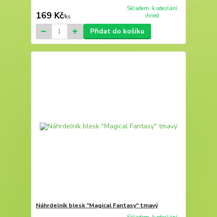
Skladem, k odeslání
169 Kč
ihned
/
ks
Přidat do košíku
Náhrdelník blesk "Magical Fantasy" tmavý