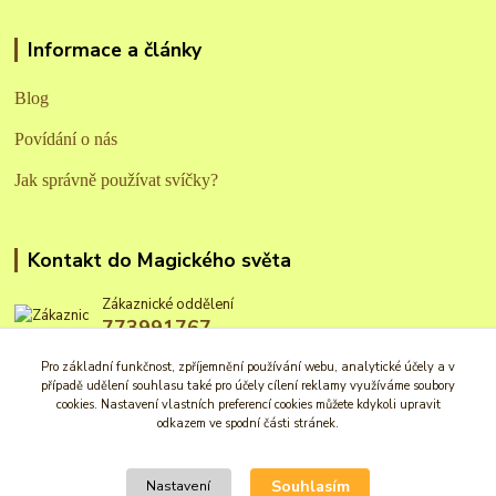
Informace a články
Blog
Povídání o nás
Jak správně používat svíčky?
Kontakt do Magického světa
Zákaznické oddělení
773991767
Po - Pá: 8 - 16 hod.
Pro základní funkčnost, zpříjemnění používání webu, analytické účely a v
případě udělení souhlasu také pro účely cílení reklamy využíváme soubory
info@magickysvet.cz
cookies. Nastavení vlastních preferencí cookies můžete kdykoli upravit
odkazem ve spodní části stránek.
Souhlasím
Nastavení