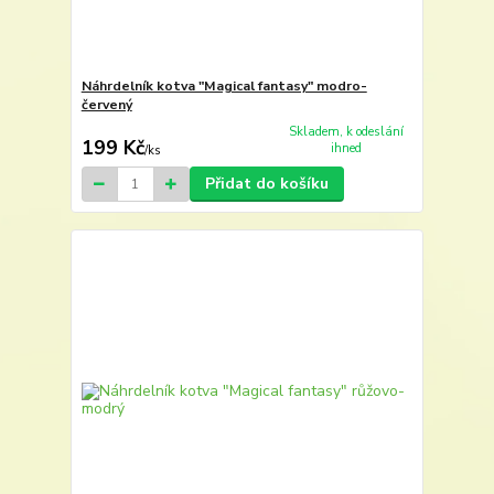
Náhrdelník kotva "Magical fantasy" modro-
červený
Skladem, k odeslání
199 Kč
ihned
/
ks
Přidat do košíku