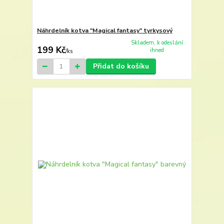
Náhrdelník kotva "Magical fantasy" tyrkysový
Skladem, k odeslání
199 Kč
ihned
/
ks
Přidat do košíku