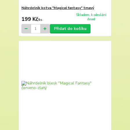
Náhrdelník kotva "Magical fantasy" tmavý
Skladem, k odeslání
199 Kč
ihned
/
ks
Přidat do košíku