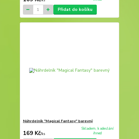
/
ks
Přidat do košíku
Náhrdelník "Magical Fantasy" barevný
Skladem, k odeslání
169 Kč
ihned
/
ks