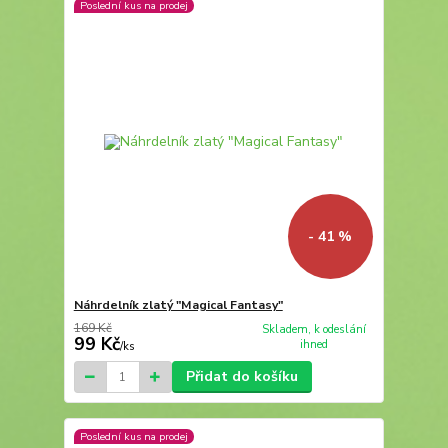
Poslední kus na prodej
- 41 %
Náhrdelník zlatý "Magical Fantasy"
169 Kč
Skladem, k odeslání
99 Kč
ihned
/
ks
Přidat do košíku
Poslední kus na prodej