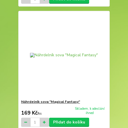
Náhrdelník sova "Magical Fantasy"
Skladem, k odeslání
169 Kč
ihned
/
ks
Přidat do košíku