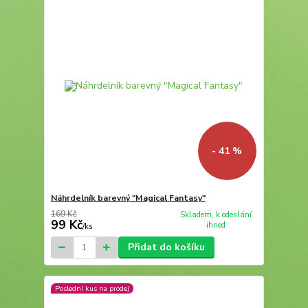
- 41 %
Náhrdelník barevný "Magical Fantasy"
169 Kč
Skladem, k odeslání
99 Kč
ihned
/
ks
Přidat do košíku
Poslední kus na prodej