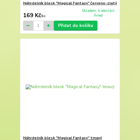
Náhrdelník blesk "Magical Fantasy" červeno-zlatý
Skladem, k odeslání
169 Kč
ihned
/
ks
Přidat do košíku
Náhrdelník blesk "Magical Fantasy" tmavý